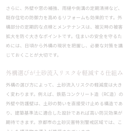
リフォーム補助金の活用で外構安全性を向
さらに、外壁や窓の補強、雨樋や側溝の定期清掃など、
上
既存住宅の防御力を高めるリフォームも効果的です。外
自宅の安全強化へ外構リフォームのポイント
構部分の定期的な点検とメンテナンスは、被災時の被害
外構リフォームで住宅の防災力を高める方
拡大を防ぐ大きなポイントです。住まいの安全を守るた
法
めには、日頃から外構の現状を把握し、必要な対策を講
じておくことが大切です。
外壁や窓を補強する外構リフォームの実際
外構の浸水・土砂対策に有効なリフォーム
外構選びが土砂流入リスクを軽減する仕組み
例
外構の選び方によって、土砂流入リスクの軽減度は大き
補助金対象となる外構リフォームの注意点
く変わります。例えば、鉄筋コンクリート造（RC造）の
外構リフォームと自治体の支援制度の関係
外壁や防護壁は、土砂の勢いを直接受け止める構造であ
急傾斜地における効果的な外構の備え方
り、建築基準法に適合した設計であれば高い防災効果が
急傾斜地の外構対策で崩壊リスクを下げる
期待できます。京都市の土砂災害特別警戒区域では、こ
方法