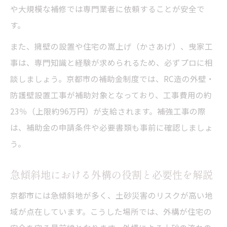
や大規模な補修では専門業者に依頼することが安全で
基準
す。
外構補助金活用で家族の安心を実現しよう
また、擁壁の設置や住宅の嵩上げ（かさあげ）、曳家工
外構補助金で実現する家族の防災と安心生
事は、専門知識と経験が求められるため、必ずプロに相
活
談しましょう。京都市の補助金制度では、RC造の外壁・
外構リフォームと補助金活用で負担を軽減
防護壁設置工事が補助対象となっており、工事費用の約
補助金を活かした外構強化の成功ポイント
23％（上限約96万円）が支給されます。補強工事の際
外構補助金の申請フローと注意点を押さえ
は、補助金の申請条件や必要書類も事前に確認しましょ
る
う。
外構対策で家族の安全と快適さを両立する
方法
急傾斜地における外構の役割と必要性を解説
京都市には急傾斜地が多く、土砂災害のリスクが高い地
域が点在しています。こうした場所では、外構が住宅の