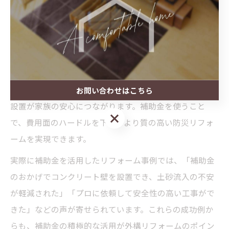
み、外構の安全性向上につながります。
リフォーム補助金の活用で外構安全性を向上
リフォーム補助金を活用することで、外構の安全性を大
幅に向上させることが可能です。特に京都市の急傾斜地
や土砂災害警戒区域では、補助金による外壁や防護壁の
お問い合わせはこちら
設置が家族の安心につながります。補助金を使うこと
お問い合わせはこちら
で、費用面のハードルを下げ、より質の高い防災リフォ
ームを実現できます。
実際に補助金を活用したリフォーム事例では、「補助金
のおかげでコンクリート壁を設置でき、土砂流入の不安
が軽減された」「プロに依頼して安全性の高い工事がで
きた」などの声が寄せられています。これらの成功例か
らも、補助金の積極的な活用が外構リフォームのポイン