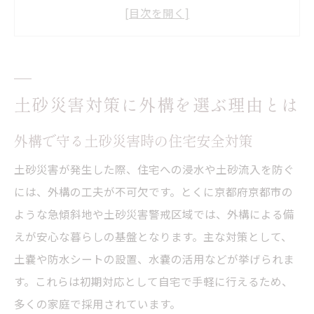
み
外構の補強で浸水や崩壊被害を防ぐポイン
ト
急傾斜地における外構の役割と必要性を解
土砂災害対策に外構を選ぶ理由とは
説
外構施工が災害危険区域で注目される理由
外構で守る土砂災害時の住宅安全対策
京都市の外構補助金で災害に備える方法
土砂災害が発生した際、住宅への浸水や土砂流入を防ぐ
外構補助金で実現する災害時の安心リフォ
には、外構の工夫が不可欠です。とくに京都府京都市の
ーム
ような急傾斜地や土砂災害警戒区域では、外構による備
京都市の土砂災害特別警戒区域と外構対策
えが安心な暮らしの基盤となります。主な対策として、
外構工事費に利用できる補助金制度の概要
土嚢や防水シートの設置、水嚢の活用などが挙げられま
補助金で外構を強化するための申請ポイン
す。これらは初期対応として自宅で手軽に行えるため、
ト
多くの家庭で採用されています。