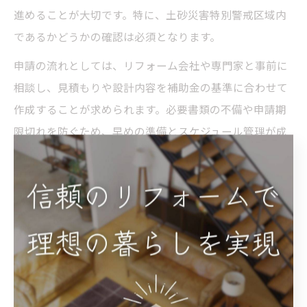
進めることが大切です。特に、土砂災害特別警戒区域内
であるかどうかの確認は必須となります。
申請の流れとしては、リフォーム会社や専門家と事前に
相談し、見積もりや設計内容を補助金の基準に合わせて
作成することが求められます。必要書類の不備や申請期
限切れを防ぐため、早めの準備とスケジュール管理が成
功のカギです。なお、DIYで対応できる小規模な修復であ
っても、強度や安全性が求められる工事は必ず専門家に
相談しましょう。
補助金申請時には、工事前後の写真や工事内容の詳細な
記録が必要となることが多いため、リフォーム業者と密
に連携し、必要な証拠資料を揃えることも忘れずに行い
ましょう。これにより、補助金の審査がスムーズに進