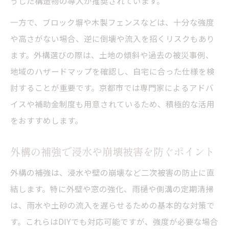
うした構造物の導入が推奨されています。
擁壁設置や補強で外構を強化する重要性
一方で、ブロック塀や木製フェンスなどは、十分な強度
外構で急傾斜地の土砂災害に備える実践例
や高さがない場合、逆に倒壊や流入を招くリスクもあり
危険区域の外構リフォームで重視すべき点
ます。外構選びの際は、土地の傾斜や過去の被災事例、
外構補助金を活用した急傾斜地対策の進め
地域のハザードマップを確認し、自宅に合った仕様を検
方
討することが重要です。京都市では専門家によるアドバ
外構DIYとプロ依頼時の注意点を解説
イスや補助金制度も用意されているため、積極的な活用
外構DIYで安全に土砂災害対策を進める方法
をおすすめします。
外構DIYとプロ施工のメリット・デメリット
外構の補強で浸水や崩壊被害を防ぐポイント
比較
外構の補強は、浸水や壁の崩壊など二次被害の防止に直
重作業や擁壁設置は外構の専門家に相談が
結します。特に外壁や窓の強化、雨樋や側溝の定期清掃
安心
は、雨水や土砂の流入を遅らせるための基本的な対策で
外構DIY時に注意すべき安全ポイントを解説
す。これらはDIYでも対応可能ですが、強度が必要な場合
外構リフォームでプロ依頼を選ぶ際の判断