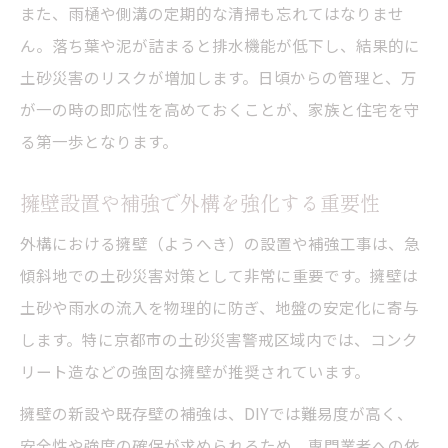
また、雨樋や側溝の定期的な清掃も忘れてはなりませ
ん。落ち葉や泥が詰まると排水機能が低下し、結果的に
土砂災害のリスクが増加します。日頃からの管理と、万
が一の時の即応性を高めておくことが、家族と住宅を守
る第一歩となります。
擁壁設置や補強で外構を強化する重要性
外構における擁壁（ようへき）の設置や補強工事は、急
傾斜地での土砂災害対策として非常に重要です。擁壁は
土砂や雨水の流入を物理的に防ぎ、地盤の安定化に寄与
します。特に京都市の土砂災害警戒区域内では、コンク
リート造などの強固な擁壁が推奨されています。
擁壁の新設や既存壁の補強は、DIYでは難易度が高く、
安全性や強度の確保が求められるため、専門業者への依