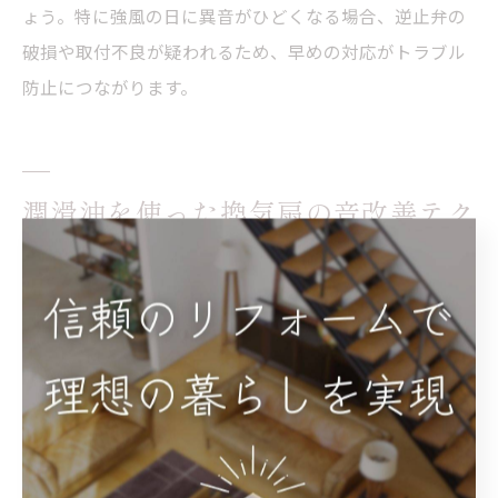
ょう。特に強風の日に異音がひどくなる場合、逆止弁の
破損や取付不良が疑われるため、早めの対応がトラブル
防止につながります。
潤滑油を使った換気扇の音改善テク
ニック
キッチン換気扇の潤滑油使用で音を軽減
キッチンの換気扇から「キュルキュル」「ブーン」とい
った異音が聞こえる場合、潤滑油の使用が音の軽減に大
きな効果を発揮します。換気扇内部のモーターや軸受け
部分は長年の使用で油分が不足しやすく、これが摩擦音
や振動音の主な原因となります。潤滑油を適切に使うこ