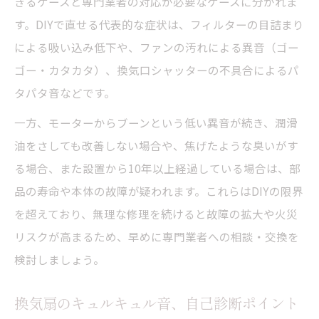
きるケースと専門業者の対応が必要なケースに分かれま
フィルター交換が必要なキッチンのサイン
す。DIYで直せる代表的な症状は、フィルターの目詰まり
換気扇の吸い込み回復に役立つ掃除ポイン
による吸い込み低下や、ファンの汚れによる異音（ゴー
ト
ゴー・カタカタ）、換気口シャッターの不具合によるパ
換気扇フィルターの目詰まり解消法を解説
タパタ音などです。
異音の種類別に探るキッチン換気扇対策
一方、モーターからブーンという低い異音が続き、潤滑
キーン・シュルシュル音の原因と対処法
油をさしても改善しない場合や、焦げたような臭いがす
る場合、また設置から10年以上経過している場合は、部
ゴー音・キュルキュル音を改善するコツ
品の寿命や本体の故障が疑われます。これらはDIYの限界
モーター異音が発生した時の確認ポイント
を超えており、無理な修理を続けると故障の拡大や火災
換気扇音別のキッチン対策チェックリスト
リスクが高まるため、早めに専門業者への相談・交換を
異音ごとに異なる掃除とメンテナンス法
検討しましょう。
自分で試せる換気扇吸い込み改善ステップ
キッチン換気扇吸い込み改善のDIY手順
換気扇のキュルキュル音、自己診断ポイント