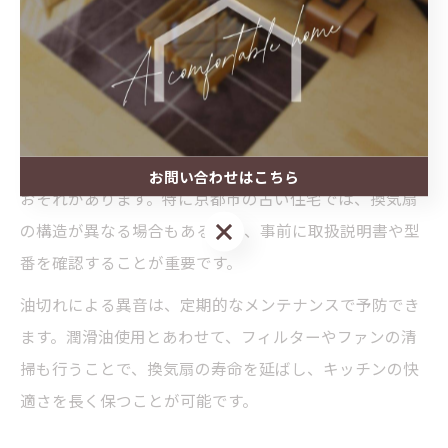
とで、部品同士の摩擦を抑え、静音性を取り戻すことが
できます。
ただし、潤滑油を塗布する前に必ず換気扇の電源を切
り、安全を確保しましょう。油の塗布箇所を間違える
と、ファンやモーター以外の電子部品に悪影響を及ぼす
お問い合わせはこちら
おそれがあります。特に京都市の古い住宅では、換気扇
お問い合わせはこちら
の構造が異なる場合もあるため、事前に取扱説明書や型
番を確認することが重要です。
油切れによる異音は、定期的なメンテナンスで予防でき
ます。潤滑油使用とあわせて、フィルターやファンの清
掃も行うことで、換気扇の寿命を延ばし、キッチンの快
適さを長く保つことが可能です。