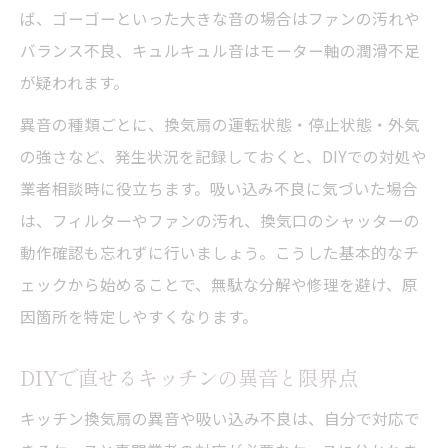
換気口・シャッターが与える吸い込みへの
ば、ゴーゴーといった大きな音の場合はファンの汚れや
影響
バランス不良、キュルキュル音はモーター軸の潤滑不足
が疑われます。
潤滑油を使った換気扇の音改善テクニック
キッチン換気扇の潤滑油使用で音を軽減
異音の種類ごとに、換気扇の運転状態・停止状態・外気
の強さなど、発生状況を記録しておくと、DIYでの対処や
モーターのキュルキュル音対策と潤滑手順
業者相談時に役立ちます。吸い込み不良に気づいた場合
換気扇異音への潤滑油おすすめ使用ポイン
は、フィルターやファンの汚れ、換気口のシャッターの
ト
動作確認も忘れずに行いましょう。こうした基本的なチ
潤滑油が必要な換気扇部位の見極め方
ェックから始めることで、無駄な分解や修理を避け、原
キッチン換気扇に合う潤滑油の選び方
因箇所を特定しやすくなります。
キュルキュル・ゴー音に効く換気扇フィルター
清掃法
DIYで直せるキッチンの異音と限界点
キッチン換気扇フィルター清掃の基本手順
キッチン換気扇の異音や吸い込み不良は、自分で対応で
キュルキュル・ゴー音が消える掃除のコツ