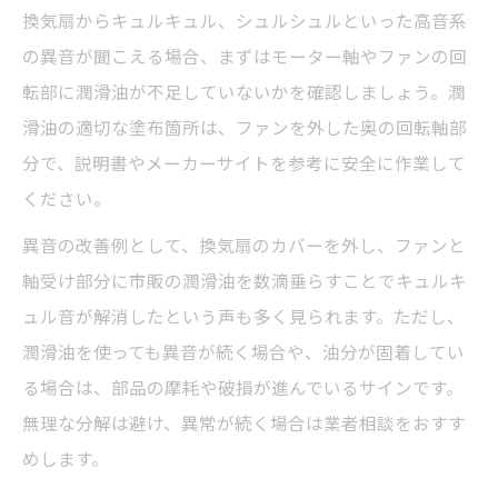
フィルター清掃から始める吸い込み回復法
換気扇からキュルキュル、シュルシュルといった高音系
ファン分解と清掃で吸気力を取り戻す方法
の異音が聞こえる場合、まずはモーター軸やファンの回
シャッター確認で逆流を防ぐメンテナンス
転部に潤滑油が不足していないかを確認しましょう。潤
モーター潤滑油追加で音と吸い込みを改善
滑油の適切な塗布箇所は、ファンを外した奥の回転軸部
分で、説明書やメーカーサイトを参考に安全に作業して
ください。
異音の改善例として、換気扇のカバーを外し、ファンと
軸受け部分に市販の潤滑油を数滴垂らすことでキュルキ
ュル音が解消したという声も多く見られます。ただし、
潤滑油を使っても異音が続く場合や、油分が固着してい
る場合は、部品の摩耗や破損が進んでいるサインです。
無理な分解は避け、異常が続く場合は業者相談をおすす
めします。