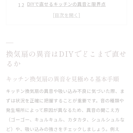
DIYで直せるキッチンの異音と限界点
換気扇のキュルキュル音、自己診断ポイン
ト
モーター音が大きくなった時の対応策
キッチン換気扇修理前の安全確認方法
換気扇の異音はDIYでどこまで直せ
キッチンの換気扇吸い込み不良は何が原因？
るか
キッチン換気扇の吸い込み低下を招く主な
原因
キッチン換気扇の異音を見極める基本手順
フィルター目詰まりが吸い込み不良を招く
キッチン換気扇の異音や吸い込み不良に気づいた際、ま
理由
ずは状況を正確に把握することが重要です。音の種類や
キッチン換気扇の吸気不足とその対策法
発生場所によって原因が異なるため、異音の聞こえ方
ファンやモーターの劣化による吸い込み障
（ゴーゴー、キュルキュル、カタカタ、シュルシュルな
害
ど）や、吸い込みの強さをチェックしましょう。例え