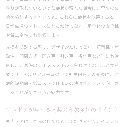
快適な住まいに必要な内装とドア選びの基
曇りが取れないといった症状が現れた場合は、早めの交
準
換を検討するサインです。これらの症状を放置すると、
住まいの印象が変わる室内ドア交換のタイミン
日常生活のストレスになるだけでなく、家全体の安全性
グ
や省エネ性にも影響します。
内装の劣化サインから見るドア交換の判断
交換を検討する際は、デザインだけでなく、遮音性・断
基準
熱性・開閉方式（開き戸・引き戸・折れ戸など）にも注
室内ドア交換が必要な内装の変化ポイント
目し、ご家族のライフスタイルに合わせて選ぶことが重
内装が暗く感じたら室内ドア交換を検討す
要です。内装リフォームの中でも室内ドアの交換は、比
る理由
較的短期間・低コストで住まいの快適性を大きく向上さ
せることができる点が魅力です。
室内ドアの不調が内装全体に与える影響
早めの内装見直しで暮らしを快適に保つコ
室内ドアが与える内装の印象変化のポイント
ツ
室内ドアは、空間の仕切りとしてだけでなく、インテリ
種類別に見る室内ドアのメリットと注意点