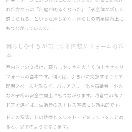
ポイント
れた方からは「部屋が明るくなった」「家全体が新しく
室内ドア交換時に気をつけたい内装費用の
感じられる」といった声も多く、暮らしの満足度向上に
目安
もつながっています。
内装を損なわない室内ドア交換費用の考え
暮らしやすさが向上する内装リフォームの基
方
本
内装を考慮したドア交換時のポイント解説
内装と合わせた室内ドア交換で押さえるべ
室内ドアの交換は、暮らしやすさを大きく向上させるリ
き注意点
フォームの基本です。例えば、引き戸に交換することで
開閉スペースを取らず、バリアフリー化や高齢者・小さ
内装の統一感を保つためのドア選びと交換
なお子様の安全性向上にもつながります。防音性の高い
方法
ドアを選べば、生活音のストレス軽減にも効果的です。
室内ドア交換時に失敗しない内装リフォー
ムのコツ
ドアの種類ごとの特徴とメリット・デメリットをまとめ
ると、以下のようになります。
内装リフォームで重要な室内ドアの施工ポ