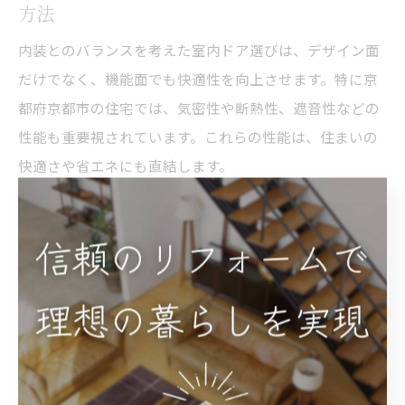
方法
内装とのバランスを考えた室内ドア選びは、デザイン面
だけでなく、機能面でも快適性を向上させます。特に京
都府京都市の住宅では、気密性や断熱性、遮音性などの
性能も重要視されています。これらの性能は、住まいの
快適さや省エネにも直結します。
代表的な室内ドアの種類には、開き戸・引き戸・折れ戸
があり、それぞれにメリット・デメリットがあります。
開き戸は気密性が高く、音漏れや冷暖房効率の面で優れ
ていますが、開閉スペースが必要です。引き戸は省スペ
ースでバリアフリーに向いていますが、気密性はやや劣
ります。折れ戸は収納スペースや洗面所など、限られた
場所に適していますが、耐久性やメンテナンス性に注意