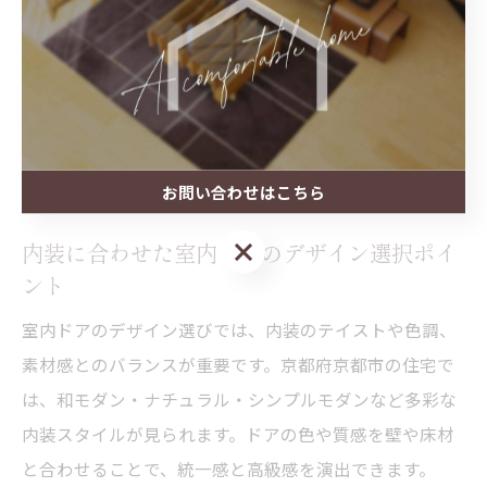
が必要です。
例えば、リビングと廊下の間には開き戸を選ぶことで冷
暖房効率を高め、和室には引き戸を採用することで空間
を広く見せることができます。各ドアの特徴を理解し、
内装との調和と快適性を両立させることが満足度の高い
リフォームにつながります。
お問い合わせはこちら
お問い合わせはこちら
内装に合わせた室内ドアのデザイン選択ポイ
ント
室内ドアのデザイン選びでは、内装のテイストや色調、
素材感とのバランスが重要です。京都府京都市の住宅で
は、和モダン・ナチュラル・シンプルモダンなど多彩な
内装スタイルが見られます。ドアの色や質感を壁や床材
と合わせることで、統一感と高級感を演出できます。