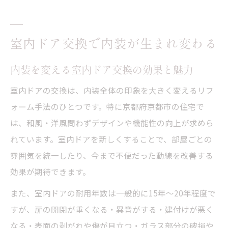
基本
内装と室内ドア交換が快適な空間を生む理
室内ドア交換で内装が生まれ変わる
由
内装全体を左右する室内ドアの重要性に注
内装を変える室内ドア交換の効果と魅力
目
室内ドアの交換は、内装全体の印象を大きく変えるリフ
快適な暮らしを支える内装とドアの選び方
ォーム手法のひとつです。特に京都府京都市の住宅で
内装に合う室内ドア選びで快適な暮らしを
は、和風・洋風問わずデザインや機能性の向上が求めら
実現
れています。室内ドアを新しくすることで、部屋ごとの
暮らしを豊かにする内装とドア選定のコツ
雰囲気を統一したり、今まで不便だった動線を改善する
内装と調和する室内ドアで快適性を重視す
効果が期待できます。
る方法
また、室内ドアの耐用年数は一般的に15年〜20年程度で
内装に合わせた室内ドアのデザイン選択ポ
すが、扉の開閉が重くなる・異音がする・建付けが悪く
イント
なる・表面の剥がれや傷が目立つ・ガラス部分の破損や