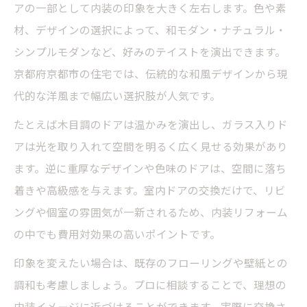
アの一部として内装の印象を大きく左右します。色や素
内装別に最適な室内ドア種類と特徴を解説
材、デザインの選択によって、和モダン・ナチュラル・
各種室内ドアが持つ内装へのメリットとデ
シンプルモダンなど、好みのテイストを演出できます。
メリット
京都府京都市の住宅では、伝統的な和風デザインから現
内装と相性の良い室内ドアの選び方と注意
代的な洋風まで幅広い選択肢が人気です。
点
たとえば木目調のドアは温かみを演出し、ガラス入りド
室内ドアの種類ごとに見る内装への影響
アは光を取り入れて空間を明るく広く見せる効果があり
使い勝手と内装を考慮した室内ドアの比較
ます。逆に重厚なデザインや色味のドアは、空間に落ち
内装リフォームで押さえたい室内ドア費用目安
着きや高級感を与えます。室内ドアの交換だけで、リビ
内装リフォーム時の室内ドア交換費用をわ
ングや個室の雰囲気が一新されるため、内装リフォーム
かりやすく解説
の中でも費用対効果の高いポイントです。
室内ドアの種類別に見る内装リフォームの
印象を変えたい場合は、既存のフローリングや壁紙との
費用感
調和も考慮しましょう。プロに相談することで、理想の
内装と室内ドア交換費用のバランスを取る
内装イメージに近づけることができます。実際に交換さ