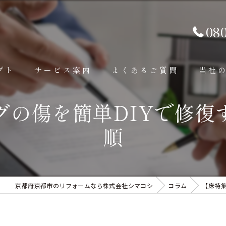
08
プト
サービス案内
よくあるご質問
当社
グの傷を簡単DIYで修復
内装工事
内装
順
外装工事
外壁
その他補修工事
外構
京都府京都市のリフォームなら株式会社シマコシ
コラム
【床特集
水回り
屋根