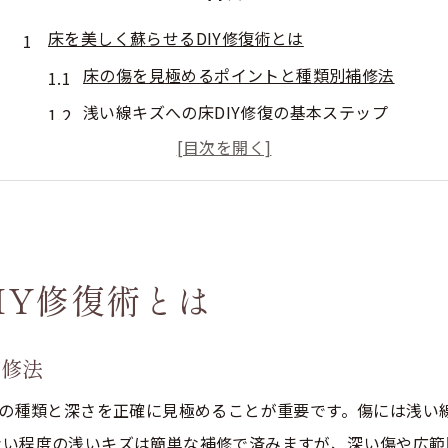
床を美しく蘇らせるDIY修復術とは
床の傷を見極めるポイントと種類別補修法
浅い線キズへの床DIY修復の基本ステップ
深い床の凹みやえぐれを補修するコツ
床の部分張替えが必要なケースと注意点
補修材の選び方と床に合った使い分け方法
気になるフローリングの傷を自宅で簡単補修
IY修復術とは
床の浅い擦り傷を目立たなくする簡単技
クレヨンやマーカーペンで床補修する手順
補修法
広範囲の床傷にはワックスシートが便利
床の色あせや傷対策で押さえるポイント
傷の種類と深さを正確に見極めることが重要です。傷には浅い
ない程度の浅いキズは簡単な補修で済みますが、深い傷や広範
部分的な床の補修をきれいに仕上げる方法