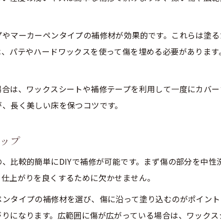
フローリングの擦り傷補修
プやマーカーペンタイプの補修材が効果的です。これらは塗る
床の擦り傷にハンドクリームが効く理由
は、パテやハードワックスを使って傷を埋める必要があります
正しい床補修のための下準備と手順解説
失敗しない床補修材の塗り方と選び方
場合は、ワックスシートや補修テープを利用して一度にカバー
床のツヤを自然に戻すアフターケア方法
が、長く美しい床を保つコツです。
床の傷補修で色むらを防ぐポイントとは
深い床の凹みもセルフで目立たなく仕上げる方法
テップ
深い床の凹みにはパテやワックスが有効
、比較的簡単にDIYで補修が可能です。まず傷の部分を中性
床の傷を埋めるDIY補修の手順と注意点
、仕上がりを良くするために欠かせません。
補修後の床の色合わせと木目再現の工夫
ペンタイプの補修材を選び、傷に沿って塗り込むのがポイント
床にできた大きな傷の応急処置と対策法
がりになります。広範囲に傷が広がっている場合は、ワックス
床補修に必要な道具と使い方のコツ紹介