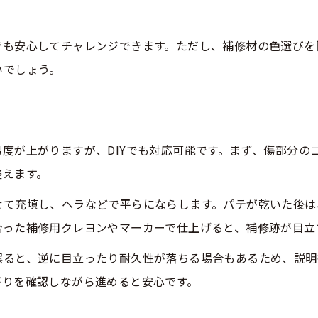
DIYで傷隠しを成功させるポイント解説
でも安心してチャレンジできます。ただし、補修材の色選びを
床の傷タイプ別に最適な補修法を選ぶコツ
いでしょう。
床補修でよくある失敗例と回避策を解説
床の部分張替えDIY時の色や柄合わせ注意
ツ
仕上がりを美しく保つ床補修の手順管理術
度が上がりますが、DIYでも対応可能です。まず、傷部分の
床の補修費用を抑える材料選びと工夫点
整えます。
自宅でできる床の傷対策と失敗しない手順
お問い合わせはこちら
お問い合わせはこちら
せて充填し、ヘラなどで平らにならします。パテが乾いた後は
床をきれいに保つための日常的な傷予防策
合った補修用クレヨンやマーカーで仕上げると、補修跡が目立
床補修に役立つDIYグッズと選び方まとめ
誤ると、逆に目立ったり耐久性が落ちる場合もあるため、説明
床の傷補修後に仕上がりを確認する大切さ
がりを確認しながら進めると安心です。
自宅で床を修復する前の養生ポイント紹介
床の傷が再発しないためのメンテナンス術