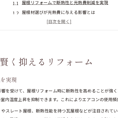
屋根リフォームで断熱性と光熱費削減を実現
屋根材選びが光熱費に与える影響とは
断熱屋根材の種類ごとの特徴とポイント
屋根の断熱性能向上で暮らしが快適に変化
断熱に強い屋根材を選ぶメリットを解説
夏の暑さ対策に最適な屋根選びとは
賢く抑えるリフォーム
屋根の断熱性が夏の室温に与える影響
断熱性能に優れた屋根材で猛暑を乗り切る
減を実現
屋根リフォームで夏の冷房効率を向上させる
暑さ対策としておすすめの屋根材とは
影響を受けて、屋根リフォーム時に断熱性を高めることが強く
の室内温度上昇を抑制できます。これによりエアコンの使用頻
屋根選びで夏の快適さと省エネを両立
屋根のリフォームで快適な住まいを実現
）やスレート屋根、断熱性能を持つ瓦屋根などが注目されてい