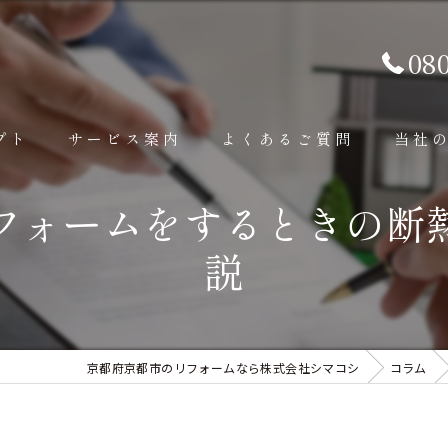
08
プト
サービス案内
よくあるご質問
当社
フォームをするときの断
内装工事
内装
説
外装工事
外壁
その他補修工事
外構
京都府京都市のリフォームなら株式会社シマコシ
コラム
水回り
屋根