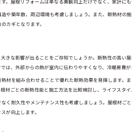
ます。屋根リフォームは単なる美観向上だけでなく、家計にも
屋根断熱リフォームで快適性が向上する理由
屋根材の選び方で住み心地が大きく変わる
構造や築年数、周辺環境も考慮しましょう。また、断熱材の施
断熱性に優れた屋根材の選定ポイント
功のカギとなります。
屋根リフォーム後の暮らしの変化を紹介
は
屋根の断熱性能が住宅環境に与える効果
断熱に強い屋根材の特徴と選び方ガイド
に大きな影響が出ることをご存知でしょうか。断熱性の高い屋
断熱性が高い屋根材の選び方を解説
材では、外部からの熱が室内に伝わりやすくなり、冷暖房費が
屋根材ごとの断熱性能を徹底比較
断熱材を組み合わせることで優れた断熱効果を発揮します。ま
リフォーム時に注目したい屋根材の特徴
屋根材ごとの断熱性能と施工方法を比較検討し、ライフスタイ
断熱力で選ぶ屋根材のメリットと注意点
でなく耐久性やメンテナンス性も考慮しましょう。屋根材ごと
屋根リフォーム成功のための選択基準
ンスが向上します。
屋根改修時に知っておきたい断熱の基本