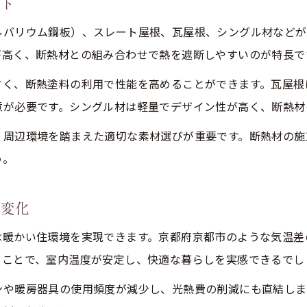
ント
屋根改修で押さえるべき断熱の基礎知識
屋根と天井断熱の違いと選択ポイント
ルバリウム鋼板）、スレート屋根、瓦屋根、シングル材などが
断熱リフォームの基礎と効果的な進め方
が高く、断熱材との組み合わせで熱を遮断しやすいのが特長で
屋根断熱の施工方法とメリットを解説
すく、断熱塗料の利用で性能を高めることができます。瓦屋根
屋根材に適した断熱方法の考え方
意が必要です。シングル材は軽量でデザイン性が高く、断熱材
快適と省エネを叶える屋根リフォーム術
、周辺環境を踏まえた適切な素材選びが重要です。断熱材の施
屋根断熱で快適と省エネを同時に実現
う。
屋根材で変わる省エネ効果の最新事例
お問い合わせはこちら
お問い合わせはこちら
断熱性を意識した屋根リフォームのコツ
に変化
快適な住まいづくりに役立つ屋根材選び
は暖かい住環境を実現できます。京都府京都市のような気温差
屋根リフォームによる省エネ術を紹介
うことで、室内温度が安定し、快適な暮らしを実感できるでし
ンや暖房器具の使用頻度が減少し、光熱費の削減にも直結しま