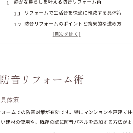
静かな暮らしを叶える防音リフォーム術
リフォームで生活音を快適に軽減する具体策
防音リフォームのポイントと効果的な進め方
家族の足音対策に最適なリフォーム方法とは
リフォームで実現する静かな住まいの基礎知識
防音リフォーム成功のためのポイントを解説
賃貸や戸建てで選ぶ防音リフォームのコツ
防音リフォーム術
賃貸向けリフォームで防音効果を最大化する術
戸建ての音漏れ対策に強いリフォームの秘訣
る具体策
リフォームで実現する賃貸・戸建て別防音術
防音リフォームで選びたい住まい別の工夫点
フォームでの防音対策が有効です。特にマンションや戸建て住
高い建材の使用や、既存の壁に防音パネルを追加する方法がよ
リフォーム施工時に押さえるべき注意ポイント