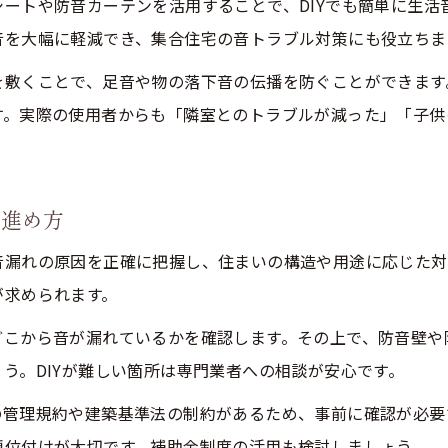
DIYでできる手軽な防音リフォーム実例集
ートや防音カーテンを活用することで、DIYでも簡単に生活
音を大幅に軽減でき、集合住宅の音トラブル対策にも役立ちま
リフォーム初心者でもできるDIY防音対策例
人気のDIY防音リフォーム法とその効果実感
を敷くことで、足音や物の落下音の伝播を防ぐことができます
DIYリフォームで防音性能を高める工夫集
す。実際の使用者からも「隣室とのトラブルが減った」「子供
手軽に始めるリフォーム防音DIYのポイント
家族で挑戦できる防音リフォームの実践法
な進め方
快適な住まいを築くための防音対策ポイント
リフォームで快適生活を守る防音対策の基本
音漏れの原因を正確に把握し、住まいの構造や用途に応じた対
が求められます。
騒音ストレスを防ぐリフォーム実践の効果
防音リフォームで得られる快適住空間の魅力
どこから音が漏れているかを確認します。その上で、防音壁や
う。DIYが難しい箇所は専門業者への相談が安心です。
暮らしを変えるリフォーム防音ポイント解説
リフォームで防音と快適性を両立させる工夫
の管理規約や建築基準法の制約があるため、事前に確認が必要
防音性能を高めるリフォーム費用相場とは
順位付けが大切です。補助金制度の活用も検討しましょう。