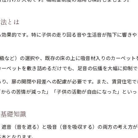
リフォーム防音工事の費用相場と選び方ガイド
方法とは
防音リフォーム費用の目安とコスト比較方法
リフォーム予算で叶える防音対策の工夫集
も効果的です。特に子供の走り回る音や生活音が階下に響きや
費用対効果が高いリフォーム防音プラン事例
リフォーム防音費用を抑えるための賢い選択
5等級など）の選択や、既存の床の上に吸音材入りのカーペット
遮音を強化する住まいのリフォームの秘訣
カーペットを敷き詰めるだけでも、足音の伝播を大幅に抑制で
遮音性能を高めるリフォームの基本ポイント
あり、扉の開閉や段差への配慮が必要です。また、賃貸住宅で
お問い合わせはこちら
お問い合わせはこちら
リフォームで壁・床の遮音対策を強化する方法
下からの苦情が減った」「子供の活動が自由になった」といっ
住まい別に考える遮音リフォームの実践例
の基礎知識
生活音を減らす遮音リフォーム素材の選び方
遮音リフォームで得られる効果的な住環境作り
、遮音（音を遮る）と吸音（音を吸収する）の両方の考え方が
基本となります。