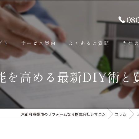
08
プト
サービス案内
よくあるご質問
当社
内装工事
内装
能を高める最新DIY術と
外装工事
外壁
その他補修工事
外構
京都府京都市のリフォームなら株式会社シマコシ
コラム
水回り
屋根