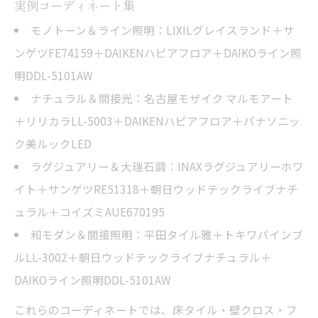
実例コーディネート集
モノトーン＆ライン照明：LIXILグレイスランド＋サ
ンゲツFE74159＋DAIKENハピアフロア＋DAIKOライン照
明DDL-5101AW
ナチュラル＆間接光：名古屋モザイク マルモアート
＋リリカラLL-5003＋DAIKENハピアフロア＋パナソニッ
ク美ルックLED
ラグジュアリー＆大理石調：INAXラグジュアリーホワ
イト＋サンゲツRE51318＋朝日ウッドテックライブナチ
ュラル＋コイズミAUE670195
和モダン＆間接照明：平田タイル雅＋トキワパインブ
ルLL-3002＋朝日ウッドテックライブナチュラル＋
DAIKOライン照明DDL-5101AW
これらのコーディネートでは、床タイル・壁クロス・フ