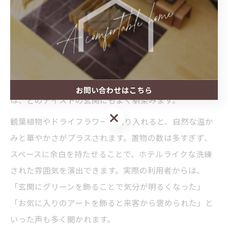
玄関をホテルのようにおしゃれに見せるには、置物選び
にも工夫が必要です。まず、空間に統一感を持たせるた
め、素材や色味をインテリア全体と揃えたアイテムを選
びましょう。例えば、ガラスやセラミック製の花瓶、シ
ンプルなフレームアート、スタイリッシュなトレーなど
お問い合わせはこちら
は、どのテイストの玄関にもよく馴染みます。
お問い合わせはこちら
観葉植物やドライフラワーを取り入れると、自然な温か
みと華やかさがプラスされます。置物の数は多すぎず、
スペースに余白を持たせることで、ホテルライクな洗練
された雰囲気を演出できます。実際の利用者からは、
「玄関にグリーンを飾ることで気分が明るくなった」
「お気に入りのアートを飾ると来客から褒められた」と
いった声も多く聞かれます。