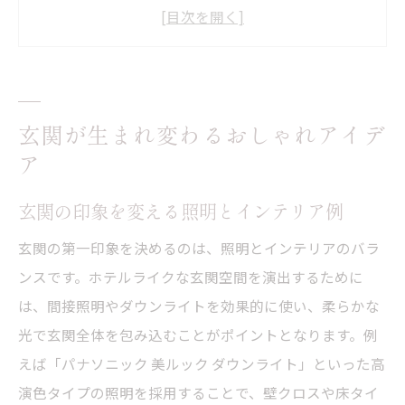
選び
統一感ある玄関インテリアのコツとポイン
ト
玄関ホールをおしゃれに見せるクロス活用
玄関が生まれ変わるおしゃれアイデ
法
ア
一戸建て玄関を魅せるフローリングの工夫
インテリアで叶えるホテルライク玄関
玄関の印象を変える照明とインテリア例
ホテルライク玄関に欠かせない照明の配置
玄関の第一印象を決めるのは、照明とインテリアのバラ
玄関インテリアの統一感を出す色使いの秘
ンスです。ホテルライクな玄関空間を演出するために
訣
は、間接照明やダウンライトを効果的に使い、柔らかな
床タイルと壁クロスが調和するデザイン案
光で玄関全体を包み込むことがポイントとなります。例
おしゃれな玄関インテリアの置物選び方
えば「パナソニック 美ルック ダウンライト」といった高
玄関アイデアを活かした実例コーディネー
演色タイプの照明を採用することで、壁クロスや床タイ