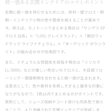
玄関照明で上質なホテルライク空間を実現
統一感ある玄関インテリアのコツとポイント
間接照明が玄関インテリアに与える効果
玄関に統一感を持たせるためには、床材・壁クロス・照
玄関の雰囲気を格上げする照明アイデア
明・インテリア小物の色や質感を揃えることが基本で
照明と床タイルの組み合わせで印象アップ
す。例えば、モノトーンでまとめる場合は「サンゲツ SP
クロス 白系」×「LIXIL グレイスランド」×「朝日ウッ
おしゃれな玄関演出におすすめの照明術
ドテック ライブナチュラル」×「オーデリック ダウンラ
イト」の組み合わせが効果的です。
また、ナチュラルな雰囲気を目指す場合は「リリカラ
LL-5000」などの優しい色合いのクロスと、木目調フロ
ーリング・間接照明を合わせると統一感が生まれます。
注意点として、色や素材を多用しすぎると雑多な印象に
なりがちなので、3色以内でまとめるのがポイントです。
実例として、シューズ収納やコート掛けも同系色で揃え
ることで、より洗練された玄関インテリアが完成しま