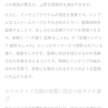
ト集
ルの質感が際立ち、上質な雰囲気を演出できます。
玄関の照明選びが印象を変える理由
さらに、インテリアアイテムの選定も重要です。シンプ
玄関照明がもたらす空間の広がりと明るさ
ルなコンソールテーブルや大きめのミラー、観葉植物を
設置することで、おしゃれな玄関アイデアを実現できま
ホテルライクな玄関には間接照明が最適
す。実際に「一戸建て 玄関 おしゃれ」や「玄関インテリ
フローリングと照明の組み合わせ方を解説
ア 置物 おしゃれ」といったキーワードで検索されている
玄関の印象を高める照明デザインの選び方
通り、装飾をしすぎず、空間に余白を持たせるのが洗練
インテリア照明で玄関をおしゃれに演出
された印象を与えるコツです。照明とインテリアの組み
フローリングとクロスで統一感を出すコツ
合わせ次第で、来客にも褒められるホテルのような空間
玄関のフローリング選びで印象アップを実
に仕上がります。
現
ホテルライク玄関の実現に役立つ床タイル選
壁クロスと床材の組み合わせで統一感を演
び
出
ホテルライク玄関に効果的な素材選びの秘