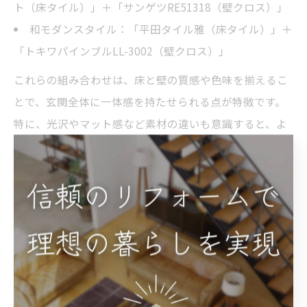
ト（床タイル）」＋「サンゲツRE51318（壁クロス）」
和モダンスタイル：「平田タイル雅（床タイル）」＋
「トキワパインブルLL-3002（壁クロス）」
これらの組み合わせは、床と壁の質感や色味を揃えるこ
とで、玄関全体に一体感を持たせられる点が特徴です。
特に、光沢やマット感など素材の違いも意識すると、よ
り洗練された雰囲気に仕上がります。
床タイルは耐久性や掃除のしやすさも考慮し、滑りにく
い仕様を選ぶと安心です。壁クロスは防汚・抗菌機能付
きのタイプを選ぶことで、長期間美しさを保てます。好
みのテイストに合わせて、床と壁のデザインを調和させ
ることがホテルライクな玄関への第一歩です。
おしゃれな玄関インテリアの置物選び方