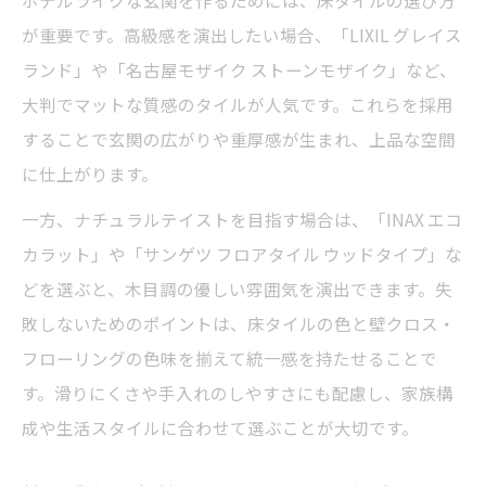
ホテルライクな玄関を作るためには、床タイルの選び方
訣
が重要です。高級感を演出したい場合、「LIXIL グレイス
おしゃれな玄関アイデアに欠かせないカラ
ランド」や「名古屋モザイク ストーンモザイク」など、
ー術
大判でマットな質感のタイルが人気です。これらを採用
することで玄関の広がりや重厚感が生まれ、上品な空間
玄関空間を広く見せるフローリング配置法
に仕上がります。
狭い玄関も開放的に見せる方法
玄関を広く見せるための照明と鏡の工夫
一方、ナチュラルテイストを目指す場合は、「INAX エコ
カラット」や「サンゲツ フロアタイル ウッドタイプ」な
狭い玄関に最適なインテリアアイデア集
どを選ぶと、木目調の優しい雰囲気を演出できます。失
フローリングの張り方で開放感を演出する
敗しないためのポイントは、床タイルの色と壁クロス・
玄関アイデアで実現する収納テクニック紹
フローリングの色味を揃えて統一感を持たせることで
介
す。滑りにくさや手入れのしやすさにも配慮し、家族構
おしゃれな玄関インテリアで広さを演出
成や生活スタイルに合わせて選ぶことが大切です。
上質な玄関づくりの照明演出ポイント