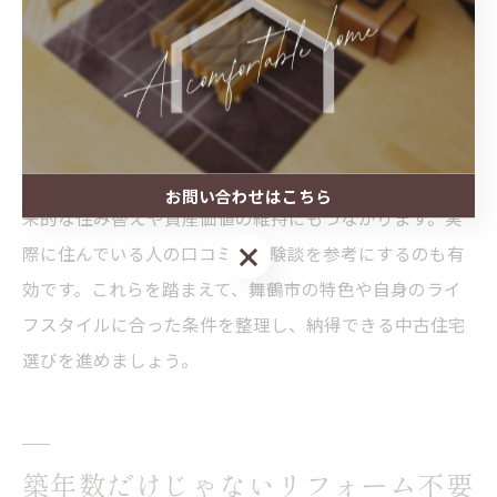
備の新しさだけでなく、過去のメンテナンス履歴や修繕
記録がしっかり残されているかも重要な判断材料となり
ます。舞鶴市では、空き家や古民家なども多いため、管
理状態や地域の環境も確認しましょう。
また、省エネ性能や耐震性が確保されている物件は、将
お問い合わせはこちら
来的な住み替えや資産価値の維持にもつながります。実
お問い合わせはこちら
際に住んでいる人の口コミや体験談を参考にするのも有
効です。これらを踏まえて、舞鶴市の特色や自身のライ
フスタイルに合った条件を整理し、納得できる中古住宅
選びを進めましょう。
築年数だけじゃないリフォーム不要