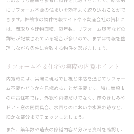
このような基準を参考に物件を比較することで、結果的
舞鶴市でリフォーム不要な空き家の特徴と
にリフォーム不要の住まいを効率よく絞り込むことがで
は
きます。舞鶴市の物件情報サイトや不動産会社の資料に
中古住宅と空き家のリフォーム不要比較ポ
は、間取りや建物面積、築年数、リフォーム履歴などの
イント
詳細が記載されている場合が多いので、まずは情報を整
リフォーム不要な空き家を見つけるチェッ
理しながら条件に合致する物件を選びましょう。
ク法
リフォーム不要住宅の実際の内覧ポイント
舞鶴市での空き家リフォーム不要物件の探
し方
内覧時には、実際に現地で目視と体感を通じてリフォー
田舎暮らしに適したリフォーム不要の中古住宅
ム不要かどうかを見極めることが重要です。特に舞鶴市
活用法
の中古住宅では、外観や内装だけでなく、床のきしみや
田舎暮らしに合うリフォーム不要住宅の選
ドア・窓の開閉具合、水回りのにおいや水漏れ跡など、
び方
細かな部分までチェックしましょう。
リフォーム不要な古民家活用の具体例を紹
また、築年数や過去の修繕内容が分かる資料を確認し、