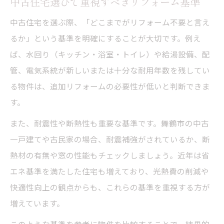
中古住宅選びで重視すべきリフォーム基準
工夫
中古住宅を選ぶ際、「どこまでがリフォーム不要と言え
耐震性が高いリフォーム不要中古住宅の選
るか」という基準を明確にすることが大切です。例え
び方
ば、水回り（キッチン・浴室・トイレ）や給湯設備、配
リフォーム不要住宅の省エネ性能チェック
管、電気系統が新しいまたは十分な耐用年数を残してい
方法
る物件は、追加リフォームの必要性が低いと判断できま
補助金を活用した省エネ・耐震リフォーム
す。
不要物件
また、耐震性や断熱性も重要な基準です。舞鶴市の中古
リフォーム不要で安心できる住まい探しの
一戸建てや古民家の場合、耐震補強がされているか、断
コツ
熱材の有無や窓の性能もチェックしましょう。近年は省
舞鶴市の空き家をチェック！リフォーム不要物
エネ基準を満たした住宅も増えており、光熱費の削減や
件の探し方
快適性向上の観点からも、これらの基準を重視する方が
空き家バンク活用のリフォーム不要物件選
増えています。
び