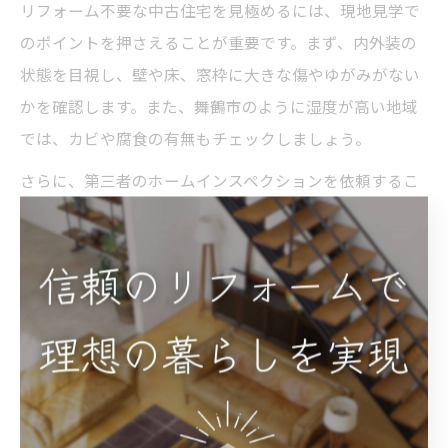
リフォーム不要な中古住宅を見極めるには、現地見学で
のポイントを押さえることが重要です。まず、内外装の
状態を目視し、壁や床、窓枠に大きな傷やゆがみがない
かを確認します。また、舞鶴市のように湿度が高い地域
では、カビや腐食の有無もチェックしましょう。
さらに、第三者のホームインスペクションを依頼するこ
とで、見落としがちな構造部分や設備の劣化も把握でき
ます。購入前に専門家の意見を取り入れることで、「本
当にリフォーム不要か」を客観的に判断でき、安心して
中古住宅を選ぶことができます。迷った場合は、不動産
会社や専門家に気軽に問い合わせてみましょう。
良質なリフォーム不要物件の選択ポイント
良質なリフォーム不要物件を選ぶためには、築年数や設