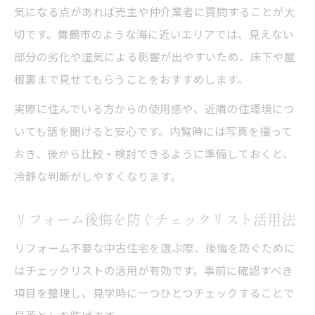
介
気になる点があれば売主や仲介業者に質問することが大
中古住宅で田舎暮らしを快適にするリフォ
切です。舞鶴市のような海に近いエリアでは、見えない
ーム知識
部分の劣化や湿気による影響が出やすいため、床下や屋
リフォーム不要物件で叶う自然体の暮らし
根裏まで見せてもらうことをおすすめします。
方
実際に住んでいる方からの使用感や、近隣の住環境につ
舞鶴市で田舎暮らし希望者向けの中古住宅
いても話を聞けると安心です。内覧時には写真を撮って
選択術
おき、後から比較・検討できるように準備しておくと、
冷静な判断がしやすくなります。
リフォーム後悔を防ぐチェックリスト活用法
リフォーム不要な中古住宅を選ぶ際、後悔を防ぐために
はチェックリストの活用が有効です。事前に確認すべき
項目を整理し、見学時に一つひとつチェックすることで