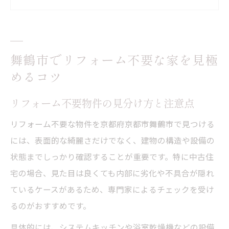
リフォーム後悔を防ぐチェックリスト活用
法
舞鶴市の中古住宅でのリフォーム不要条件
舞鶴市でリフォーム不要な家を見極
中古住宅選びで失敗しないリフォーム不要物件
めるコツ
の判断軸
リフォーム不要物件の基本チェック項目解
リフォーム不要物件の見分け方と注意点
説
リフォーム不要な物件を京都府京都市舞鶴市で見つける
中古住宅選びで重視したいリフォーム判断
には、表面的な綺麗さだけでなく、建物の構造や設備の
リフォームの要不要を左右する住宅設備の
状態までしっかり確認することが重要です。特に中古住
見方
宅の場合、見た目は良くても内部に劣化や不具合が隠れ
リフォーム不要な中古住宅の見極め方を解
ているケースがあるため、専門家によるチェックを受け
説
るのがおすすめです。
良質なリフォーム不要物件の選択ポイント
具体的には、システムキッチンや浴室乾燥機などの設備