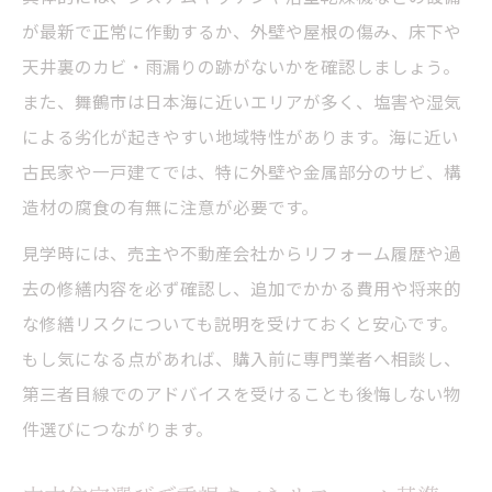
築年数だけじゃないリフォーム不要物件の特徴
が最新で正常に作動するか、外壁や屋根の傷み、床下や
とは
天井裏のカビ・雨漏りの跡がないかを確認しましょう。
リフォーム不要物件に共通する特徴を解説
また、舞鶴市は日本海に近いエリアが多く、塩害や湿気
による劣化が起きやすい地域特性があります。海に近い
中古住宅の築年数以外のリフォーム判断要
古民家や一戸建てでは、特に外壁や金属部分のサビ、構
素
造材の腐食の有無に注意が必要です。
リフォーム不要を叶える構造や設備の重要
性
見学時には、売主や不動産会社からリフォーム履歴や過
見落としがちなリフォーム不要住宅の条件
去の修繕内容を必ず確認し、追加でかかる費用や将来的
な修繕リスクについても説明を受けておくと安心です。
リフォーム不要判断のための現地確認ポイ
もし気になる点があれば、購入前に専門業者へ相談し、
ント
第三者目線でのアドバイスを受けることも後悔しない物
省エネや耐震性重視ならリフォーム不要も視野
件選びにつながります。
に
リフォーム不要物件で省エネ住宅を叶える