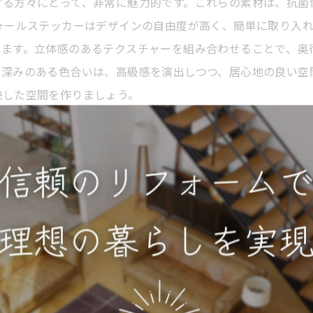
する方々にとって、非常に魅力的です。これらの素材は、抗菌
ォールステッカーはデザインの自由度が高く、簡単に取り入
ます。立体感のあるテクスチャーを組み合わせることで、奥
や深みのある色合いは、高級感を演出しつつ、居心地の良い空
映した空間を作りましょう。
級感
いが非常に注目されています。特に、深いグリーンやネイビー
、個性的な印象を与えることができるため、多くのインテリ
できるため、リビングや寝室など、リラックスしたい空間に最
的な楽しさも加わります。 デザイン性だけでなく、機能性
リフォームを考えている方は、こうしたトレンドを参考にして