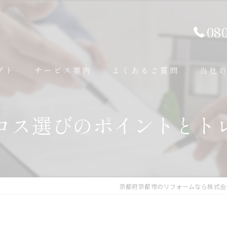
08
プト
サービス案内
よくあるご質問
当社
内装工事
内装
ロス選びのポイントとト
外装工事
外壁
その他補修工事
外構
京都府京都市のリフォームなら株式会
水回り
屋根