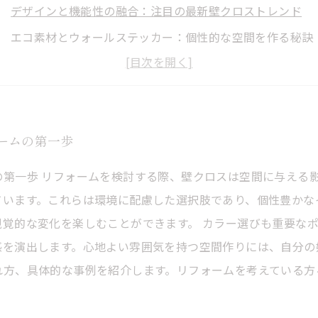
デザインと機能性の融合：注目の最新壁クロストレンド
エコ素材とウォールステッカー：個性的な空間を作る秘訣
深みのある色合いがもたらす心地良さと高級感
実際の事例から学ぶ！壁クロスの取り入れ方
リフォーム成功のカギ：あなたに合った壁クロスの選び方
ームの第一歩
空間を変える壁クロスの力：あなたのインテリアに革命を
の第一歩 リフォームを検討する際、壁クロスは空間に与える
ています。これらは環境に配慮した選択肢であり、個性豊かな
覚的な変化を楽しむことができます。 カラー選びも重要な
を演出します。心地よい雰囲気を持つ空間作りには、自分の
れ方、具体的な事例を紹介します。リフォームを考えている方