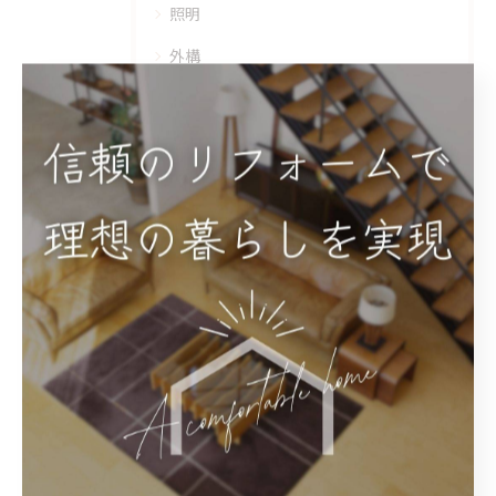
照明
外構
屋根工事
外壁工事
玄関
エクステリア
ベランダ
最近の投稿
Recent Posts
2026/08/10
床とで床材選びで後悔しないためのポイント解説！京都市にお住いの方必見！