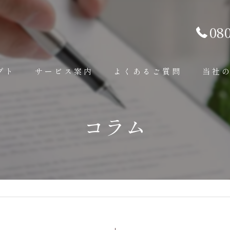
08
プト
サービス案内
よくあるご質問
当社
内装工事
内装
コラム
外装工事
外壁
その他補修工事
外構
水回り
屋根