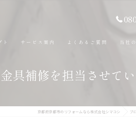
08
プト
サービス案内
よくあるご質問
当社
内装工事
内装
の金具補修を担当させてい
外装工事
外壁
その他補修工事
外構
京都府京都市のリフォームなら株式会社シマコシ
ブ
水回り
屋根