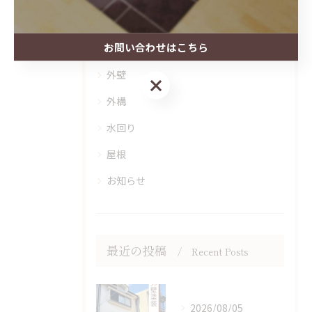
全てのカテゴリー
お問い合わせはこちら
内装
外壁
お問い合わせはこちら
外構
水回り
屋根
お知らせ
最近の投稿
Recent Posts
2026/08/05