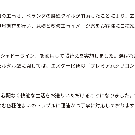
回の工事は、ベランダの腰壁タイルが崩落したことにより、玄
現地調査を行い、見積と改修工事イメージ案をお客様にご提案
P-シャドーライン」を使用して張替えを実施しました。選ば
ルタル壁に関しては、エスケー化研の「プレミアムシリコン」
の心配なく快適な生活をお送りいただけることになりました。
含む各種住まいのトラブルに迅速かつ丁寧に対応しております
お問い合わせはこちら
お問い合わせはこちら