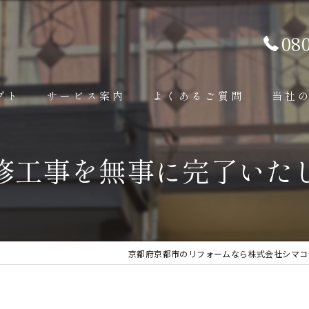
08
プト
サービス案内
よくあるご質問
当社
内装工事
内装
修工事を無事に完了いた
外装工事
外壁
その他補修工事
外構
京都府京都市のリフォームなら株式会社シマコ
水回り
屋根