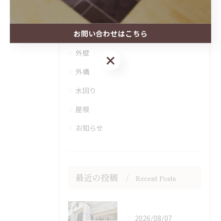
全てのカテゴリー
お問い合わせはこちら
内装
外壁
お問い合わせはこちら
外構
水回り
屋根
お知らせ
最近の投稿
Recent Posts
2026/08/07