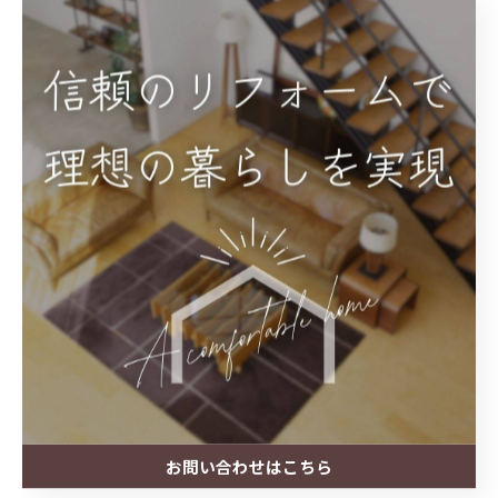
#快適生活
#建物健康
#耐久性向上
#リフォーム提案
#お見積り無料
#お気軽相談
#住宅改善
#株式会社シマコシ
< 前のページ
一覧に戻る
次のページ >
お問い合わせはこちら