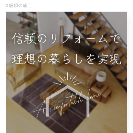
#信頼の施工
#素材選び
#日本の住宅
#丁寧な施工
#住まいの安心
#建材交換
#建築知識
#快適な住まいづくり
#職人技
#経年劣化
#株式会社シマコシ